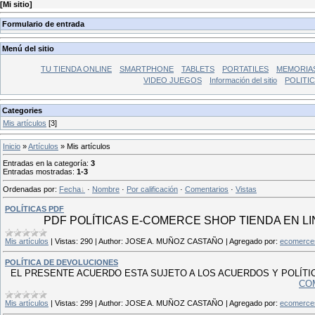
[
Mi sitio
]
Formulario de entrada
Menú del sitio
TU TIENDA ONLINE
SMARTPHONE
TABLETS
PORTATILES
MEMORIA
VIDEO JUEGOS
Información del sitio
POLITI
Categories
Mis artículos
[3]
Inicio
»
Artículos
» Mis artículos
Entradas en la categoría
:
3
Entradas mostradas
:
1-3
Ordenadas por
:
Fecha
·
Nombre
·
Por calificación
·
Comentarios
·
Vistas
POLÍTICAS PDF
PDF POLÍTICAS E-COMERCE SHOP TIENDA EN LI
Mis artículos
|
Vistas:
290
|
Author:
JOSE A. MUÑOZ CASTAÑO
|
Agregado por:
ecomerce
POLÍTICA DE DEVOLUCIONES
EL PRESENTE ACUERDO ESTA SUJETO A LOS ACUERDOS Y POLÍTI
CO
Mis artículos
|
Vistas:
299
|
Author:
JOSE A. MUÑOZ CASTAÑO
|
Agregado por:
ecomerce