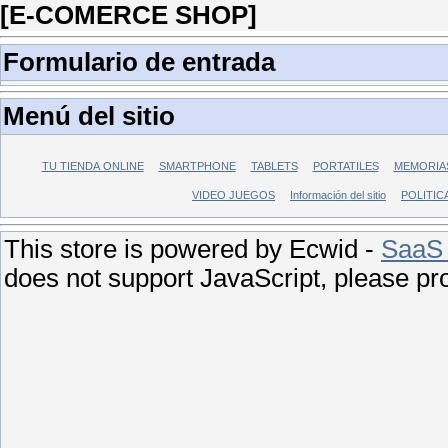
[E-COMERCE SHOP]
Formulario de entrada
Menú del sitio
TU TIENDA ONLINE
SMARTPHONE
TABLETS
PORTATILES
MEMORIA
VIDEO JUEGOS
Información del sitio
POLITIC
This store is powered by Ecwid -
SaaS 
does not support JavaScript, please pr