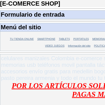
[E-COMERCE SHOP]
Formulario de entrada
Menú del sitio
TU TIENDA ONLINE
SMARTPHONE
TABLETS
PORTATILES
MEMORIA
VIDEO JUEGOS
Información del sitio
POLITIC
celulares manizales Colombia
e-comerce 
memorias usb teléfonos movil pantalla táct
accesorios envío gratis para
medellin bogo
pasto pereira armenia
y todo el mundo tu t
POR LOS ARTÍCULOS SOLI
PAGAS M